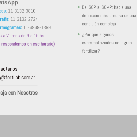
atsApp
Del SOP al SOMP: hacia una
cos:
11-3132-3810
definición más precisa de una
afía:
11-3132-2724
condición compleja
rmogramas:
11-6868-1389
¿Por qué algunos
s a Viernes de 9 a 15 hs.
espermatozoides no logran
o respondemos en ese horario)
fertilizar?
tactanos
@fertilab.com.ar
baja con Nosotros