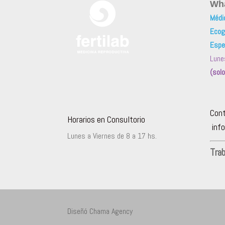
Wh
Médi
Ecogr
Espe
Lune
(sol
Con
Horarios en Consultorio
info
Lunes a Viernes de 8 a 17 hs.
Tra
Diseñó Chama Agency