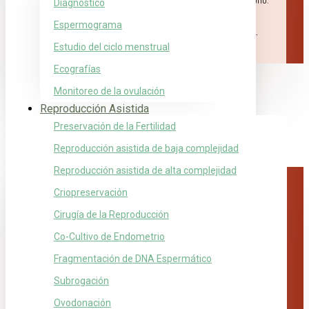
por cesárea. Estamos muy felices con la atención del laboratorio.
Diagnóstico
Saludos de los 3.
Espermograma
Gaby Acevedo, Marcos Bentancourt y Gianna Milena.
Estudio del ciclo menstrual
Ecografías
Monitoreo de la ovulación
Reproducción Asistida
Preservación de la Fertilidad
Reproducción asistida de baja complejidad
Reproducción asistida de alta complejidad
Criopreservación
Cirugía de la Reproducción
Benjamín y Delfina
Co-Cultivo de Endometrio
Buenas noches. Quiero contarles que soy
Fragmentación de DNA Espermático
paciente de la Dra María Fernanda Gutiérrez de
Subrogación
Valle. El 13 de abril nacieron nuestros mellizos
Ovodonación
en la semana 38.4 Benjamin con 2760 Y Delfina