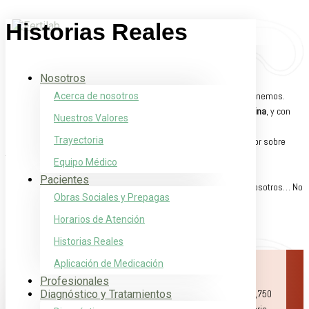
Historias Reales
Nosotros
Hola, queríamos compartir con ustedes la inmensa alegría que tenemos.
Acerca de nosotros
El domingo 14 de abril cumplió 1 año nuestra primer bebota,
Justina
, y con
Nuestros Valores
ella también nosotros en esta nueva aventura de padres.
Trayectoria
Por suerte es una bebé muy saludable, inquieta, observadora y por sobre
todo es muy sociable.
Equipo Médico
Definitivamente la hicimos con mucho amor, ustedes y nosotros.
Pacientes
Les volvemos a agradecer con el alma, todo lo que hicieron por nosotros… No
Obras Sociales y Prepagas
quedan dudas de que cambian vidas.
Horarios de Atención
Abrazos afectuosos
Historias Reales
Andrea Arrigo, Justina y Eugenio.
Gianna Milena
Aplicación de Medicación
Profesionales
Les presentamos a Gianna Milena, nació el 16 de mayo, con 3,750
Diagnóstico y Tratamientos