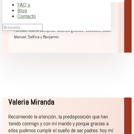
FAQ´s
2375.
Blog
Contacto
Queremos agradecerles por la excelente atención que
recibimos en cada cita que tuvimos por nuestro paso por
Fertilab. Sueño cumplido. Muchas gracias!! Elizabeth, Juan
Manuel, Delfina y Benjamin
Valeria Miranda
Recomiendo la atención, la predisposición que han
tenido conmigo y con mí marido y porque gracias a
ellos pudimos cumplir el sueño de ser padres. hoy mí