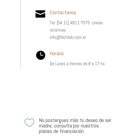

Contactanos
Tel: [54 11] 4811-7575. Líneas
rotativas.
info@fertilab.com.ar

Horario
De Lunes a Viernes de 8 a 17 hs.
No postergues más tu deseo de ser

madre, consulta por nuestros
planes de financiación.