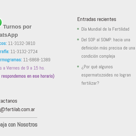
Entradas recientes
Turnos por
Día Mundial de la Fertilidad
atsApp
Del SOP al SOMP: hacia una
cos:
11-3132-3810
definición más precisa de una
afía:
11-3132-2724
condición compleja
rmogramas:
11-6868-1389
¿Por qué algunos
s a Viernes de 9 a 15 hs.
espermatozoides no logran
o respondemos en ese horario)
fertilizar?
tactanos
@fertilab.com.ar
baja con Nosotros