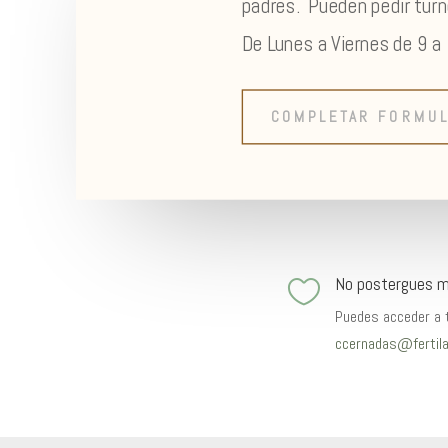
padres. Pueden pedir tur
De Lunes a Viernes de 9 a 
COMPLETAR FORMUL
No postergues má

Puedes acceder a t
ccernadas@fertila