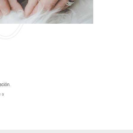
ación.
e a