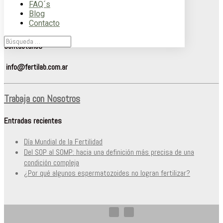
FAQ´s
Blog
Lunes a Viernes de 9 a 15 hs.
Contacto
(solo respondemos en ese horario)
Contactanos
info@fertilab.com.ar
Trabaja con Nosotros
Entradas recientes
Día Mundial de la Fertilidad
Del SOP al SOMP: hacia una definición más precisa de una
condición compleja
¿Por qué algunos espermatozoides no logran fertilizar?