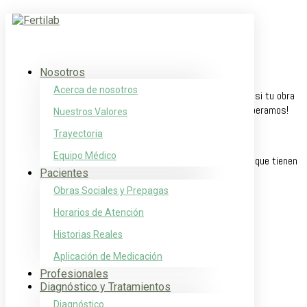
Coberturas Médicas
Nov 3, 2017
|
Noticias
Nosotros
[ad_1]
Acerca de nosotros
Recuerden que pueden entrar a la página web para averiguar si tu obra
social/ prepaga cubre el tratamiento con nosotros!!! Los esperamos!
Nuestros Valores
Coberturas Médicas
Trayectoria
Equipo Médico
En la nueva página web pueden consultar las obras sociales que tienen
Pacientes
convenio con nosotros!!
Obras Sociales y Prepagas
[ad_2]
Horarios de Atención
Fuente
Historias Reales
Buscar:
Aplicación de Medicación
Profesionales
Entradas recientes
Diagnóstico y Tratamientos
Diagnóstico