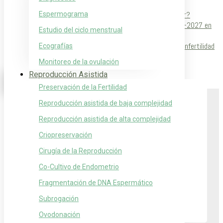
condición compleja
¿Por qué algunos espermatozoides no logran fertilizar?
Espermograma
Fertilab abre la convocatoria para el Fellowship 2026–2027 en
Estudio del ciclo menstrual
Medicina Reproductiva
La endometriosis es una patología que puede causar infertilidad
Ecografías
en algunas mujer…
Monitoreo de la ovulación
Reproducción Asistida
Preservación de la Fertilidad
Reproducción asistida de baja complejidad
Horarios en Consultorio
Reproducción asistida de alta complejidad
Lunes a Viernes de 8 a 17 hs.
Criopreservación
Cirugía de la Reproducción
Turnos por WhatsApp
Co-Cultivo de Endometrio
Médicos:
11-3132-3810
Fragmentación de DNA Espermático
Ecografía:
11-3132-2724
Espermogramas:
11-6868-1389
Subrogación
Ovodonación
Lunes a Viernes de 9 a 15 hs.