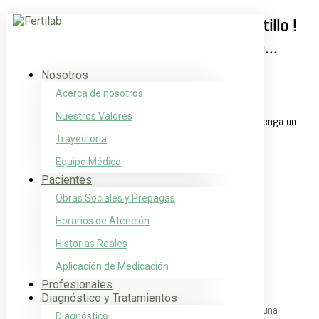
Feliz cumpleaños al Dr Sebastián Castillo !
Esperamos que tenga un gran día ! Fe…
Nosotros
Oct 28, 2018
|
Noticias
Acerca de nosotros
[ad_1]
Nuestros Valores
Feliz cumpleaños al Dr Sebastián Castillo ! Esperamos que tenga un
gran día ! Felicidades !!!
Trayectoria
Equipo Médico
[ad_2]
Pacientes
Obras Sociales y Prepagas
Fuente
Horarios de Atención
Buscar:
Historias Reales
Entradas recientes
Aplicación de Medicación
Profesionales
Día Mundial de la Fertilidad
Diagnóstico y Tratamientos
Del SOP al SOMP: hacia una definición más precisa de una
Diagnóstico