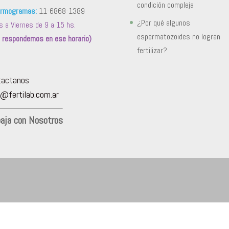
condición compleja
rmogramas:
11-6868-1389
¿Por qué algunos
s a Viernes de 9 a 15 hs.
espermatozoides no logran
o respondemos en ese horario)
fertilizar?
tactanos
@fertilab.com.ar
baja con Nosotros