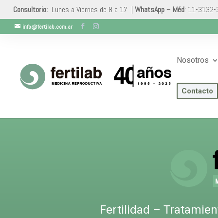
Consultorio:
Lunes a Viernes de 8 a 17 |
WhatsApp
–
Méd
: 11-3132
info@fertilab.com.ar
Nosotros
Contacto
Fertilidad – Tratamie