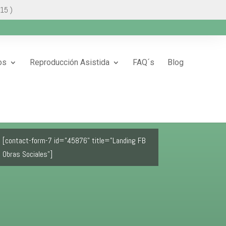
 15 )
os
Reproducción Asistida
FAQ´s
Blog
[contact-form-7 id="45876" title="Landing FB
Obras Sociales"]