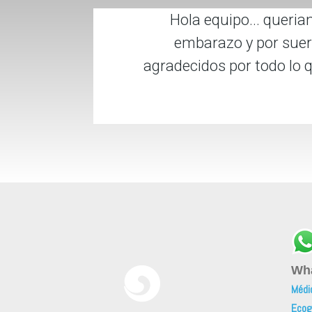
Hola equipo... queri
embarazo y por suert
agradecidos por todo lo 
Wh
Médi
Ecogr