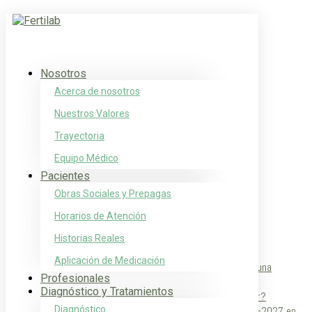
Recepción arenales A
Sep 30, 2017
|
Noticias
Nosotros
[ad_1]
Acerca de nosotros
Recepción arenales A
Nuestros Valores
[ad_2]
Trayectoria
Equipo Médico
Fuente
Pacientes
Buscar:
Obras Sociales y Prepagas
Horarios de Atención
Entradas recientes
Historias Reales
Día Mundial de la Fertilidad
Aplicación de Medicación
Del SOP al SOMP: hacia una definición más precisa de una
Profesionales
condición compleja
Diagnóstico y Tratamientos
¿Por qué algunos espermatozoides no logran fertilizar?
Diagnóstico
Fertilab abre la convocatoria para el Fellowship 2026–2027 en