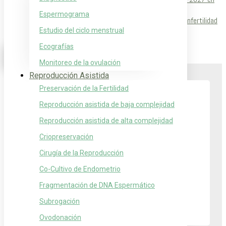
Medicina Reproductiva
Espermograma
La endometriosis es una patología que puede causar infertilidad
en algunas mujer…
Estudio del ciclo menstrual
Ecografías
Monitoreo de la ovulación
Reproducción Asistida
Preservación de la Fertilidad
Horarios en Consultorio
Reproducción asistida de baja complejidad
Lunes a Viernes de 8 a 17 hs.
Reproducción asistida de alta complejidad
Criopreservación
Turnos por WhatsApp
Médicos:
11-3132-3810
Cirugía de la Reproducción
Ecografía:
11-3132-2724
Co-Cultivo de Endometrio
Espermogramas:
11-6868-1389
Fragmentación de DNA Espermático
Lunes a Viernes de 9 a 15 hs.
Subrogación
(solo respondemos en ese horario)
Ovodonación
Contactanos