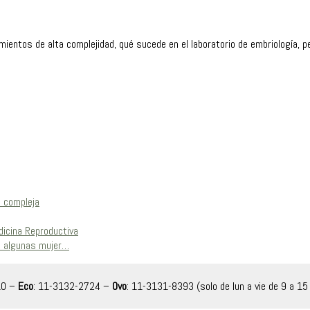
amientos de alta complejidad, qué sucede en el laboratorio de embriología,
n compleja
dicina Reproductiva
en algunas mujer…
10 –
Eco
: 11-3132-2724 –
Ovo
: 11-3131-8393 (solo de lun a vie de 9 a 15 