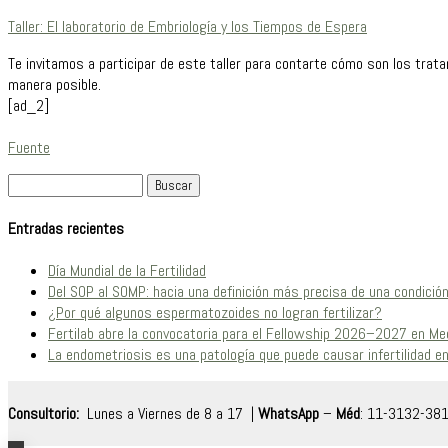
Taller: El laboratorio de Embriología y los Tiempos de Espera
Te invitamos a participar de este taller para contarte cómo son los trat
manera posible.
[ad_2]
Fuente
Buscar:
Entradas recientes
Día Mundial de la Fertilidad
Del SOP al SOMP: hacia una definición más precisa de una condició
¿Por qué algunos espermatozoides no logran fertilizar?
Fertilab abre la convocatoria para el Fellowship 2026–2027 en Me
La endometriosis es una patología que puede causar infertilidad 
Consultorio:
Lunes a Viernes de 8 a 17 |
WhatsApp
–
Méd
: 11-3132-38